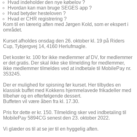
Hvad indeholder den nye købelov ?
Hvordan kan man bruge SEGES app ?
Hvad betyder hesteloven ?
Hvad er CHR registrering ?
Kom til en lærerig aften med Jørgen Kold, som er ekspert i
området.
Kurset afholdes onsdag den 26. oktober kl. 19 på Riders
Cup, Tybjergvej 14, 4160 Herlufmagle.
Det koster kr. 100 for ikke medlemmer af DV, for medlemmer
er det gratis. Der skal ikke ske tilmelding for medlemmer,
ikke medlemmer tilmeldes ved at indbetale til MobilePay nr.
353245.
Der er mulighed for spisning før kurset. Her tilbydes en
klassisk buffet med Kokkens hjemmelavede frikadeller med
tilbehør og en efterfølgende dessert.
Buffeten vil være åben fra kl. 17.30.
Pris for dette er kr. 150. Tilmelding sker ved indbetaling til
MobilePay 5894CG senest den 23. oktober 2022.
Vi glæder os til at se jer til en hyggelig aften.