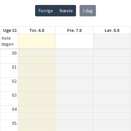
Forrige
Næste
I dag
Uge 32
Tor. 6.8
Fre. 7.8
Lør. 8.8
Hele
dagen
00
01
02
03
04
05