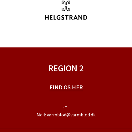
REGION 2
FIND OS HER
.
. - .
Mail:
varmblod@varmblod.dk