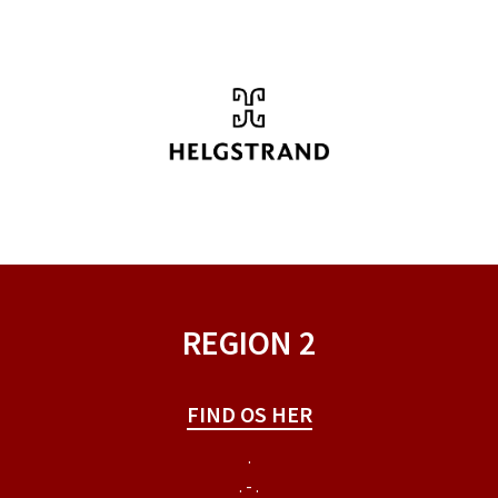
REGION 2
FIND OS HER
.
. - .