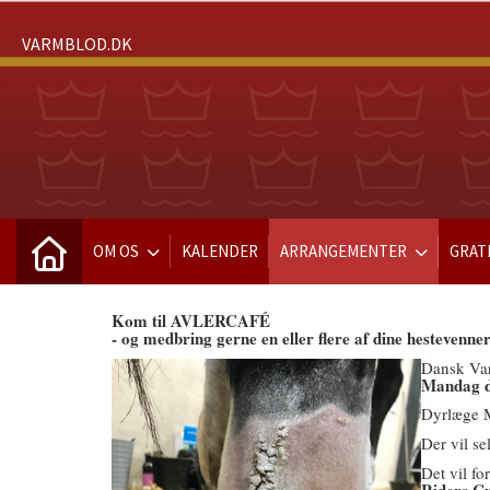
VARMBLOD.DK
OM OS
KALENDER
ARRANGEMENTER
GRAT
Kom til AVLERCAFÉ
- og medbring gerne en eller flere af dine hestevenner
Dansk Var
Mandag d
Dyrlæge M
Der vil se
Det vil f
Riders C