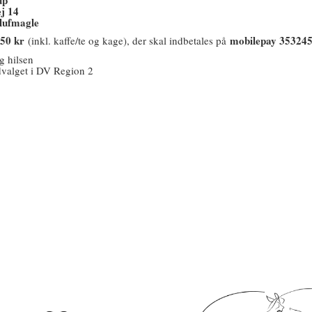
j 14
lufmagle
 50 kr
mobilepay 35324
(inkl. kaffe/te og kage), der skal indbetales på
g hilsen
valget i DV Region 2