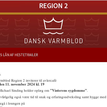
REGION 2
IS LÅN AF HESTETRAILER
.
mblod Region 2 inviterer til avlercafè
en 11. november 2024 kl. 19
”Vinterens sygdomme”
ichael Sinding holder oplæg om
.
lvfølgelig også være tid til snak og erfaringsudveksling samt hygge med 
oregå i loungen på
up