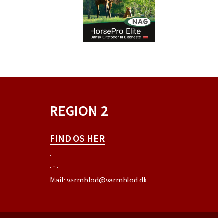
REGION 2
FIND OS HER
.
. - .
Mail:
varmblod@varmblod.dk