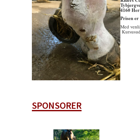
Tybjergve
4160 Her
Prisen er
Med venli
Kursusud
SPONSORER